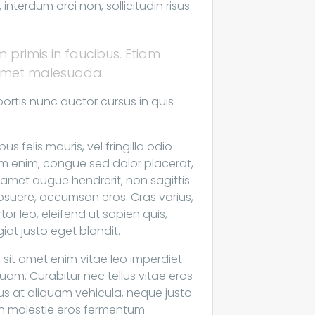
interdum orci non, sollicitudin risus.
 primis in faucibus. Etiam
 amet malesuada.
ortis nunc auctor cursus in quis
s felis mauris, vel fringilla odio
m enim, congue sed dolor placerat,
t amet augue hendrerit, non sagittis
 posuere, accumsan eros. Cras varius,
or leo, eleifend ut sapien quis,
at justo eget blandit.
it amet enim vitae leo imperdiet
quam. Curabitur nec tellus vitae eros
urus at aliquam vehicula, neque justo
in molestie eros fermentum.