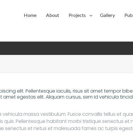
Home
About
Projects
Gallery
Publ
iscing elit. Pellentesque iaculis, risus sit amet tempor bi
amet egestas elit. Aliquam cursus, sem id vehicula tincidun
ae vehicula massa vestibulum. Fusce convallis tellus et qu
tis quis. Pellentesque habitant morbi tristique senectus e
que senectus et netus et malesuada fames ac turpis egesta