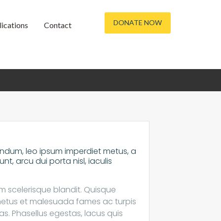
DONATE NOW
ications
Contact
bendum, leo ipsum imperdiet metus, a
t, arcu dui porta nisl, iaculis
am scelerisque blandit. Quisque
t netus et malesuada fames ac turpis
s. Phasellus egestas, lacus quis