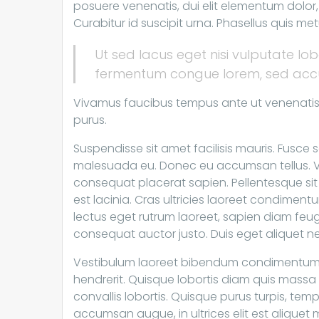
posuere venenatis, dui elit elementum dolor, eg
Curabitur id suscipit urna. Phasellus quis met
Ut sed lacus eget nisi vulputate l
fermentum congue lorem, sed accu
Vivamus faucibus tempus ante ut venenatis. N
purus.
Suspendisse sit amet facilisis mauris. Fusce s
malesuada eu. Donec eu accumsan tellus. V
consequat placerat sapien. Pellentesque sit a
est lacinia. Cras ultricies laoreet condiment
lectus eget rutrum laoreet, sapien diam feugi
consequat auctor justo. Duis eget aliquet ne
Vestibulum laoreet bibendum condimentum. M
hendrerit. Quisque lobortis diam quis massa i
convallis lobortis. Quisque purus turpis, temp
accumsan augue, in ultrices elit est alique