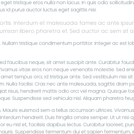
et tristique eros nulla non lacus. In quis odio sollicitudin, 
us id purus auctor luctus eget sagittis nisi.
obortis. Interdum et malesuada fames ac ante ipsum
msan libero pharetra et. Sed auctor ac sem sit
ullam tristique condimentum porttitor. Integer ac est lob
ed faucibus neque, sit amet suscipit ante. Curabitur faucibu
ivamus vitae eros non neque venenatis molestie. Sed eni
met tempus orci, id tristique ante. Sed vestibulum nisi si
um. Nulla facilisi. Cras nec ante malesuada, sagittis diam
at risus, hendrerit mattis odio orci vel magna. Quisque tort
que. Suspendisse sed vehicula nisl. Aliquam pharetra feugi
auris euismod sem a tellus accumsan ultrices. Vivamus s
nterdum hendrerit. Duis fringilla ornare semper. Ut ut nisi 
or eu nisl et, facilisis dapibus lectus. Curabitur laoreet, p
t mauris. Suspendisse fermentum dui et sapien fermentum, 