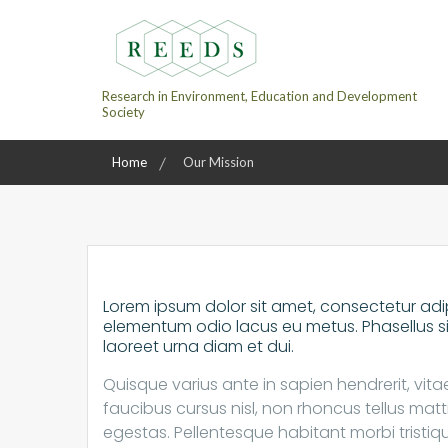
Skip
to
content
Research in Environment, Education and Development
Society
Home
Our Mission
Lorem ipsum dolor sit amet, consectetur adip
elementum odio lacus eu metus. Phasellus sit 
laoreet urna diam et dui.
Quisque varius ante in sapien hendrerit, vit
faucibus cursus nisl, non rhoncus tellus mat
egestas. Pellentesque habitant morbi tristi